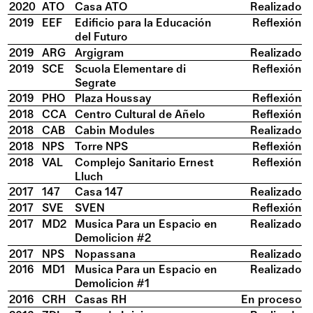
2020
ATO
Casa ATO
Realizado
2019
EEF
Edificio para la Educación
Reflexión
del Futuro
2019
ARG
Argigram
Realizado
2019
SCE
Scuola Elementare di
Reflexión
Segrate
2019
PHO
Plaza Houssay
Reflexión
2018
CCA
Centro Cultural de Añelo
Reflexión
2018
CAB
Cabin Modules
Realizado
2018
NPS
Torre NPS
Reflexión
2018
VAL
Complejo Sanitario Ernest
Reflexión
Lluch
2017
147
Casa 147
Realizado
2017
SVE
SVEN
Reflexión
2017
MD2
Musica Para un Espacio en
Realizado
Demolicion #2
2017
NPS
Nopassana
Realizado
2016
MD1
Musica Para un Espacio en
Realizado
Demolicion #1
2016
CRH
Casas RH
En proceso