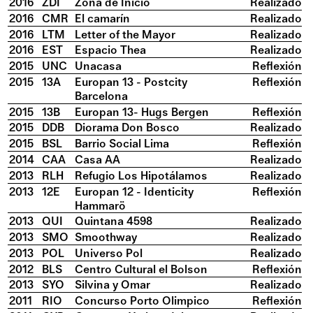
2016
ZDI
Zona de Inicio
Realizado
2016
CMR
El camarín
Realizado
2016
LTM
Letter of the Mayor
Realizado
2016
EST
Espacio Thea
Realizado
2015
UNC
Unacasa
Reflexión
2015
13A
Europan 13 - Postcity
Reflexión
Barcelona
2015
13B
Europan 13- Hugs Bergen
Reflexión
2015
DDB
Diorama Don Bosco
Realizado
2015
BSL
Barrio Social Lima
Reflexión
2014
CAA
Casa AA
Realizado
2013
RLH
Refugio Los Hipotálamos
Realizado
2013
12E
Europan 12 - Identicity
Reflexión
Hammarö
2013
QUI
Quintana 4598
Realizado
2013
SMO
Smoothway
Realizado
2013
POL
Universo Pol
Realizado
2012
BLS
Centro Cultural el Bolson
Reflexión
2013
SYO
Silvina y Omar
Realizado
2011
RIO
Concurso Porto Olimpico
Reflexión