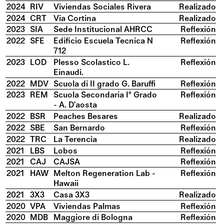
2024
RIV
Viviendas Sociales Rivera
Realizado
2024
CRT
Via Cortina
Realizado
2023
SIA
Sede Institucional AHRCC
Reflexión
2022
SFE
Edificio Escuela Tecnica N
Reflexión
712
2023
LOD
Plesso Scolastico L.
Reflexión
Einaudi.
2022
MDV
Scuola di II grado G. Baruffi
Reflexión
2023
REM
Scuola Secondaria I° Grado
Reflexión
- A. D’aosta
2022
BSR
Peaches Besares
Realizado
2022
SBE
San Bernardo
Reflexión
2022
TRC
La Terencia
Realizado
2021
LBS
Lobos
Reflexión
2021
CAJ
CAJSA
Reflexión
2021
HAW
Melton Regeneration Lab -
Reflexión
Hawaii
2021
3X3
Casa 3X3
Realizado
2020
VPA
Viviendas Palmas
Reflexión
2020
MDB
Maggiore di Bologna
Reflexión