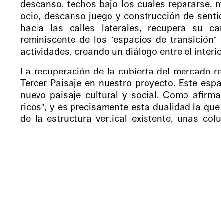
descanso, techos bajo los cuales repararse, 
ocio, descanso juego y construcción de sentid
hacia las calles laterales, recupera su c
reminiscente de los "espacios de transición" 
actividades, creando un diálogo entre el interior
La recuperación de la cubierta del mercado r
Tercer Paisaje en nuestro proyecto. Este espa
nuevo paisaje cultural y social. Como afirma
ricos", y es precisamente esta dualidad la qu
de la estructura vertical existente, unas co
modulando en franjas la disposición general,
las diferencias de niveles del parking teniend
agua. Con estos parámetros una cubierta p
espacios verdes como balcones y primer filtro.
la ciudad, acogiendo programas complementa
edificio.
En un marco más amplio, el nuevo centro cult