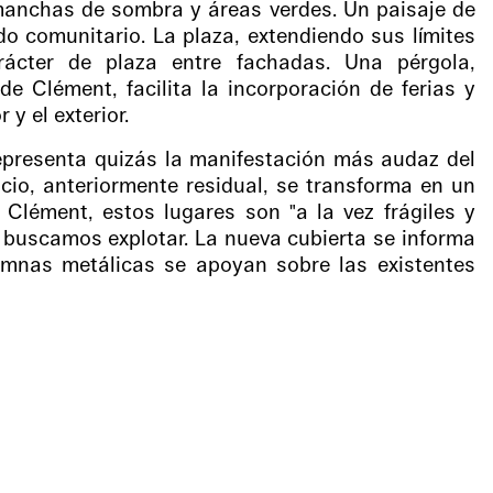
manchas de sombra y áreas verdes. Un paisaje de
o comunitario. La plaza, extendiendo sus límites
arácter de plaza entre fachadas. Una pérgola,
de Clément, facilita la incorporación de ferias y
 y el exterior.
epresenta quizás la manifestación más audaz del
cio, anteriormente residual, se transforma en un
 Clément, estos lugares son "a la vez frágiles y
e buscamos explotar. La nueva cubierta se informa
lumnas metálicas se apoyan sobre las existentes
 su altura y modulación. Se despliega aceptando
o como cota máximo el nivel inferior del tanque de
legada cubre el centro de la terraza dejando
 Esto la convierte en un espacio inédito dentro de
rios y extendiendo la banda de uso horario del
ural se concibe como un nodo que dialoga con el