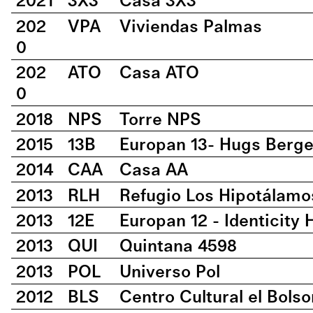
2021
3X3
Casa 3X3
202
VPA
Viviendas Palmas
0
202
ATO
Casa ATO
0
2018
NPS
Torre NPS
2015
13B
Europan 13- Hugs Berg
2014
CAA
Casa AA
2013
RLH
Refugio Los Hipotálamo
2013
12E
Europan 12 - Identicit
2013
QUI
Quintana 4598
2013
POL
Universo Pol
2012
BLS
Centro Cultural el Bolso