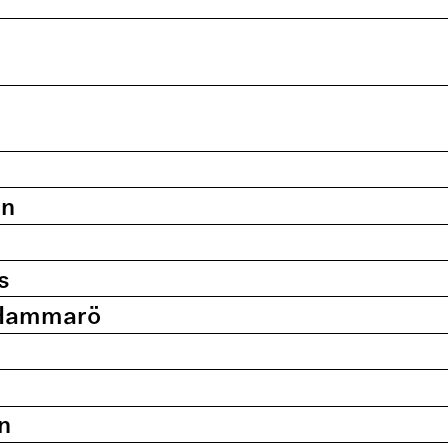
en
s
y Hammarö
n