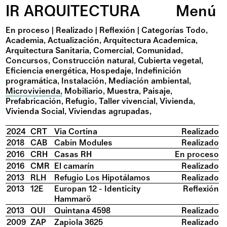
IR ARQUITECTURA
Menú
En proceso
|
Realizado
|
Reflexión
|
Categorías
Todo
Academia
Actualización
Arquitectura Academica
Arquitectura Sanitaria
Comercial
Comunidad
Concursos
Construcción natural
Cubierta vegetal
Eficiencia energética
Hospedaje
Indefinición
programática
Instalación
Mediación ambiental
Microvivienda
Mobiliario
Muestra
Paisaje
Prefabricación
Refugio
Taller vivencial
Vivienda
Vivienda Social
Viviendas agrupadas
2024
CRT
Via Cortina
Realizado
2018
CAB
Cabin Modules
Realizado
2016
CRH
Casas RH
En proceso
2016
CMR
El camarín
Realizado
2013
RLH
Refugio Los Hipotálamos
Realizado
2013
12E
Europan 12 - Identicity
Reflexión
Hammarö
2013
QUI
Quintana 4598
Realizado
2009
ZAP
Zapiola 3625
Realizado