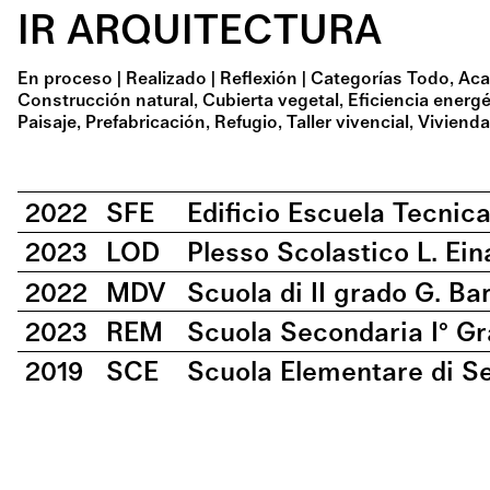
IR ARQUITECTURA
En proceso
|
Realizado
|
Reflexión
|
Categorías
Todo
Aca
Construcción natural
Cubierta vegetal
Eficiencia energé
Paisaje
Prefabricación
Refugio
Taller vivencial
Viviend
2022
SFE
Edificio Escuela Tecnic
2023
LOD
Plesso Scolastico L. Ein
2022
MDV
Scuola di II grado G. Bar
2023
REM
Scuola Secondaria I° Gr
2019
SCE
Scuola Elementare di S