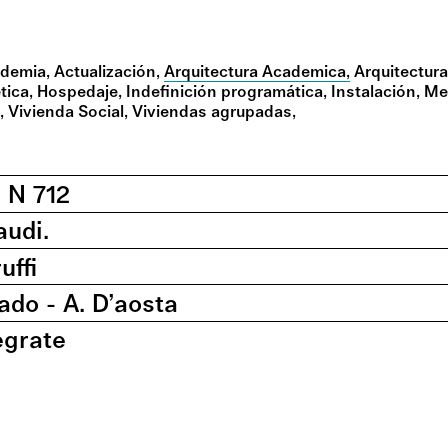
demia
Actualización
Arquitectura Academica
Arquitectura
tica
Hospedaje
Indefinición programática
Instalación
Me
a
Vivienda Social
Viviendas agrupadas
a N 712
audi.
uffi
ado - A. D’aosta
egrate